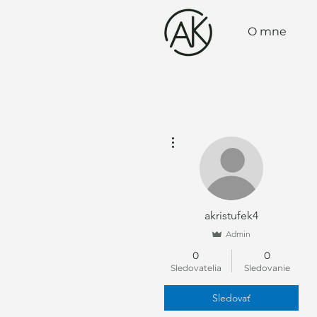
O mne
Ďalšie akcie
akristufek4
Admin
0
0
Sledovatelia
Sledovanie
Sledovať