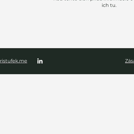
ich tu.
ristufek.me
Zás