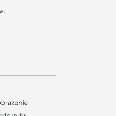
akt
zobrazenie
sebe, uvidíte