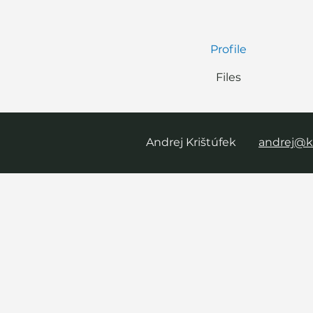
Profile
Files
Andrej Krištúfek
andrej@k